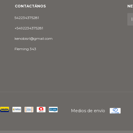
CONTACTÁNOS
NE
542234375281
+5492234375281
kenobisrl@gmail.com
Fleming 343
Medios de envío