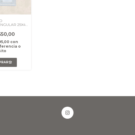
O
NGULAR 25X41
CO GASTADO
550,00
95,00
con
ferencia o
ito