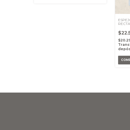
ESPEJ
RECTA
BLAN
$22.
$20.2
Trans
depós