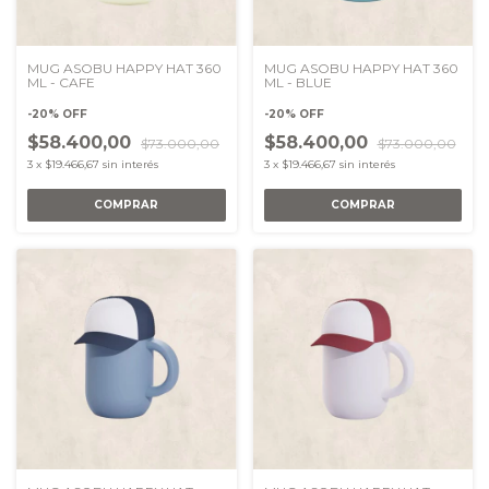
MUG ASOBU HAPPY HAT 360
MUG ASOBU HAPPY HAT 360
ML - CAFE
ML - BLUE
-
20
%
OFF
-
20
%
OFF
$58.400,00
$58.400,00
$73.000,00
$73.000,00
3
x
$19.466,67
sin interés
3
x
$19.466,67
sin interés