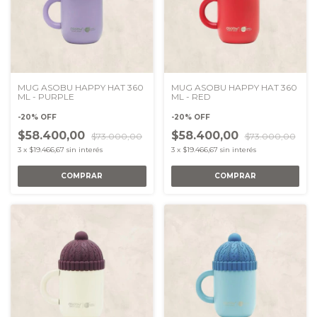
MUG ASOBU HAPPY HAT 360
MUG ASOBU HAPPY HAT 360
ML - PURPLE
ML - RED
-
20
%
OFF
-
20
%
OFF
$58.400,00
$58.400,00
$73.000,00
$73.000,00
3
x
$19.466,67
sin interés
3
x
$19.466,67
sin interés