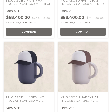
MUG ASOBU HAPPY HAT
MUG ASOBU HAPPY HAT
TRUCKER CAP 360 ML - BLUE
TRUCKER CAP 360 ML - RED
-
20
%
OFF
-
20
%
OFF
$58.400,00
$58.400,00
$73.000,00
$73.000,00
3
x
$19.466,67
sin interés
3
x
$19.466,67
sin interés
MUG ASOBU HAPPY HAT
MUG ASOBU HAPPY HAT
TRUCKER CAP 360 ML -
TRUCKER CAP 360 ML -
BLACK
BROWN
-
20
%
OFF
-
20
%
OFF