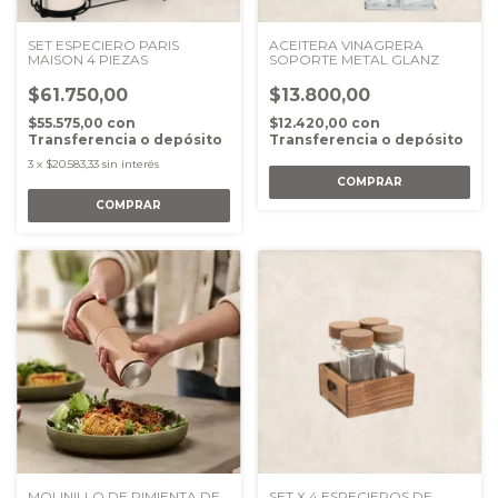
SET ESPECIERO PARIS
ACEITERA VINAGRERA
MAISON 4 PIEZAS
SOPORTE METAL GLANZ
$61.750,00
$13.800,00
$55.575,00
con
$12.420,00
con
Transferencia o depósito
Transferencia o depósito
3
x
$20.583,33
sin interés
MOLINILLO DE PIMIENTA DE
SET X 4 ESPECIEROS DE